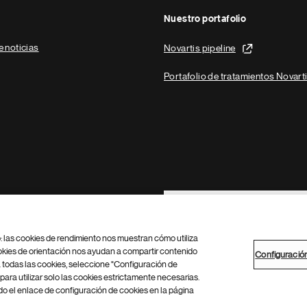
Nuestro portafolio
e noticias
Novartis pipeline
Portafolio de tratamientos Novart
Footer Site Search
b: las cookies de rendimiento nos muestran cómo utiliza
okies de orientación nos ayudan a compartir contenido
Configuració
 todas las cookies, seleccione "Configuración de
para utilizar solo las cookies estrictamente necesarias.
Configuración de cookies
Mapa del sitio
 el enlace de configuración de cookies en la página