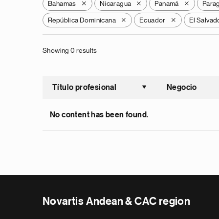
Bahamas
Nicaragua
Panamá
Para
X
X
X
República Dominicana
Ecuador
El Salvad
X
X
Showing 0 results
Título profesional
Negocio
Ordenar a
No content has been found.
Novartis Andean & CAC region