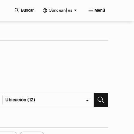
Candean | es
Buscar
Menú
Ubicación (12)