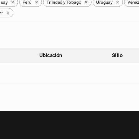
guay
Perú
Trinidad y Tobago
Uruguay
Venez
X
X
X
X
or
X
Ubicación
Sitio
scendente