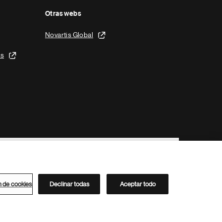
Otras webs
Novartis Global
is
n de cookies
Declinar todas
Aceptar todo
Directorio de Novartis
Este sitio está dirigido al público del clúster ACC