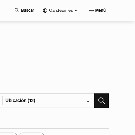
Candean | es
Buscar
Menú
Ubicación (12)