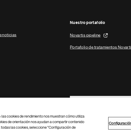
Nuestro portafolio
e noticias
Novartis pipeline
Portafolio de tratamientos Novart
Footer Site Search
b: las cookies de rendimiento nos muestran cómo utiliza
okies de orientación nos ayudan a compartir contenido
Configuració
 todas las cookies, seleccione "Configuración de