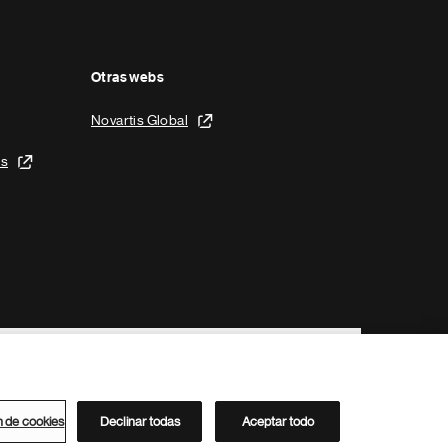
Otras webs
Novartis Global
is
n de cookies
Declinar todas
Aceptar todo
Directorio de Novartis