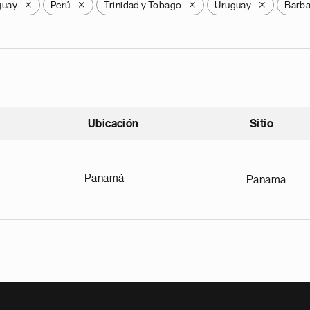
guay
Perú
Trinidad y Tobago
Uruguay
Barb
X
X
X
X
Ubicación
Sitio
scendente
Panamá
Panama