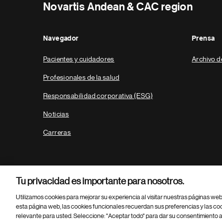
Novartis Andean & CAC region
Navegador
Prensa
Pacientes y cuidadores
Archivo d
Profesionales de la salud
Responsabilidad corporativa (ESG)
Noticias
Carreras
Tu privacidad es importante para nosotros.
Utilizamos cookies para mejorar su experiencia al visitar nuestras páginas we
esta página web, las cookies funcionales recuerdan sus preferencias y las co
relevante para usted. Seleccione: "Aceptar todo" para dar su consentimiento a
Parte
© 2026 Novartis AG