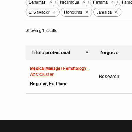
Bahamas
Nicaragua
Panamá
Para
X
X
X
El Salvador
Honduras
Jamaica
X
X
X
Showing 1 results
Título profesional
Negocio
Ordenar a
Medical Manager Hematology -
ACC Cluster
Research
Regular, Full time