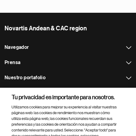
Novartis Andean & CAC region
Navegador
Prensa
Nuestro portafolio
Otras webs
Tu privacidad es importante para nosotros.
Utilizamos cookies para mejorar su experiencia al visitar nuestras
Footer Site Search
páginas web: las cookies de rendimiento nos muestran cómo
utiliza esta página web, las cookies funcionales recuerdan sus
preferencias y las cookies de orientación nos ayudan a compartir
contenido relevante para usted. Seleccione: "Aceptar todo" para
dar su consentimiento a todas las cookies, seleccione