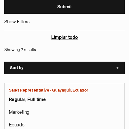
Show Filters
Limpiar todo
Showing 2 results
Sort by
Sort a
Sales Representative - Guayaquil, Ecuador
Regular, Full time
Marketing
Ecuador