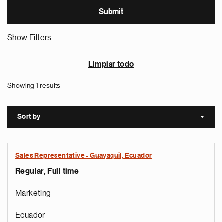
Show Filters
Limpiar todo
Showing 1 results
Sort by
Sort a
Sales Representative - Guayaquil, Ecuador
Regular, Full time
Marketing
Ecuador