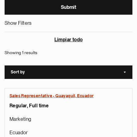
Show Filters
Limpiar todo
Showing 1 results
Sort by
Sort a
Sales Representative - Guayaquil, Ecuador
Regular, Full time
Marketing
Ecuador