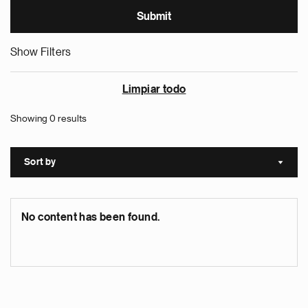
Show Filters
Limpiar todo
Showing 0 results
Sort by
Sort a
No content has been found.