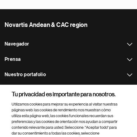
Novartis Andean & CAC region
Navegador
Prensa
Nuestro portafolio
Otras webs
Tu privacidad es importante para nosotros.
Utilizamos cookies para mejorar su experiencia al visitar nuestras
Footer Site Search
páginas web: las cookies de rendimiento nos muestran cómo
utiliza esta página web, las cookies funcionales recuerdan sus
preferencias y las cookies de orientación nos ayudan a compartir
contenido relevante para usted. Seleccione: "Aceptar todo" para
dar su consentimiento a todas las cookies, seleccione