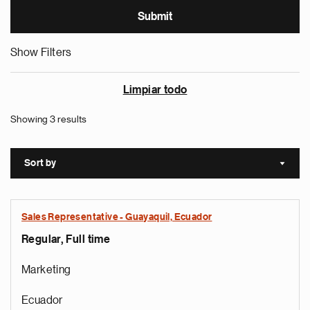
Show Filters
Limpiar todo
Showing 3 results
Sort by
Sort a
Sales Representative - Guayaquil, Ecuador
Regular, Full time
Marketing
Ecuador