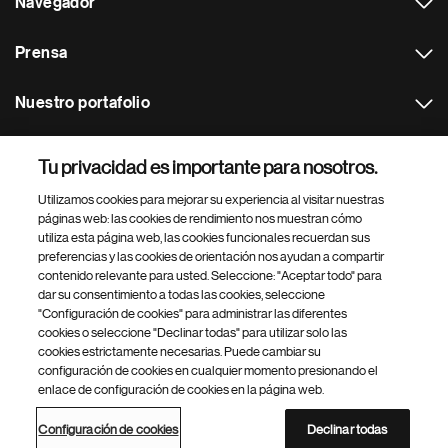
Navegador
Prensa
Nuestro portafolio
Otras webs
Tu privacidad es importante para nosotros.
Utilizamos cookies para mejorar su experiencia al visitar nuestras
Footer Site Search
páginas web: las cookies de rendimiento nos muestran cómo
utiliza esta página web, las cookies funcionales recuerdan sus
preferencias y las cookies de orientación nos ayudan a compartir
contenido relevante para usted. Seleccione: "Aceptar todo" para
dar su consentimiento a todas las cookies, seleccione
"Configuración de cookies" para administrar las diferentes
cookies o seleccione "Declinar todas" para utilizar solo las
cookies estrictamente necesarias. Puede cambiar su
Parte
© 2026 Novartis AG
configuración de cookies en cualquier momento presionando el
inferior
enlace de configuración de cookies en la página web.
Política de privacidad
Términos de uso
Accesibilidad
del
Configuración de cookies
Mapa del sitio
pie
Configuración de cookies
Declinar todas
de