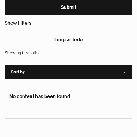
Show Filters
Limpiar todo
Showing 0 results
Sort by
Sort a
No content has been found.