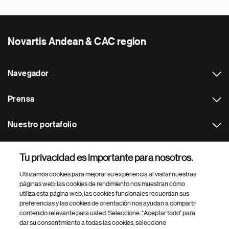
Novartis Andean & CAC region
Navegador
Prensa
Nuestro portafolio
Otras webs
Tu privacidad es importante para nosotros.
Utilizamos cookies para mejorar su experiencia al visitar nuestras
Footer Site Search
páginas web: las cookies de rendimiento nos muestran cómo
utiliza esta página web, las cookies funcionales recuerdan sus
preferencias y las cookies de orientación nos ayudan a compartir
contenido relevante para usted. Seleccione: "Aceptar todo" para
dar su consentimiento a todas las cookies, seleccione