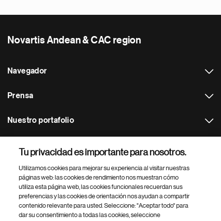
Novartis Andean & CAC region
Navegador
Prensa
Nuestro portafolio
Otras webs
Tu privacidad es importante para nosotros.
Utilizamos cookies para mejorar su experiencia al visitar nuestras
Footer Site Search
páginas web: las cookies de rendimiento nos muestran cómo
utiliza esta página web, las cookies funcionales recuerdan sus
preferencias y las cookies de orientación nos ayudan a compartir
contenido relevante para usted. Seleccione: "Aceptar todo" para
dar su consentimiento a todas las cookies, seleccione