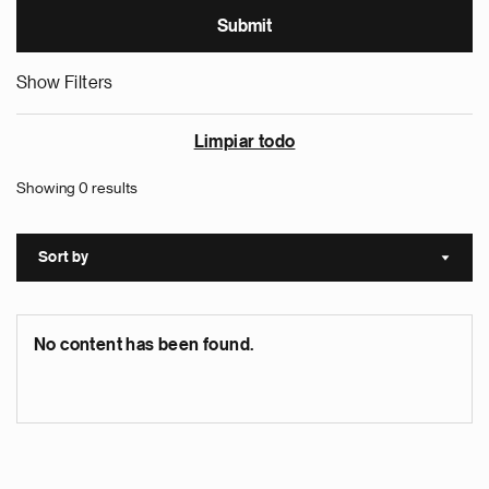
Show Filters
Limpiar todo
Showing 0 results
Sort by
Sort a
No content has been found.