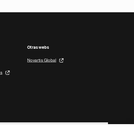
Otras webs
Novartis Global
is