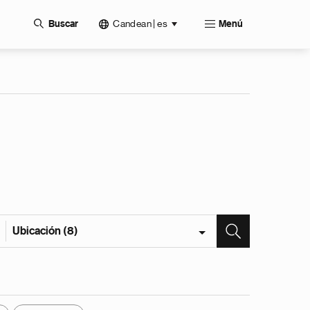
Candean | es
Buscar
Menú
Ubicación (8)