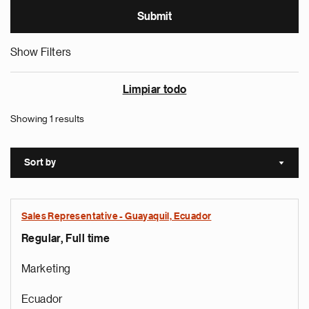
Show Filters
Limpiar todo
Showing 1 results
Sort by
Sort a
Sales Representative - Guayaquil, Ecuador
Regular, Full time
Marketing
Ecuador