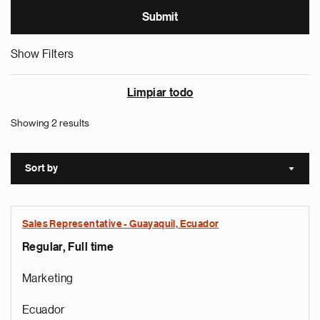
Show Filters
Limpiar todo
Showing 2 results
Sort by
Sort a
Sales Representative - Guayaquil, Ecuador
Regular, Full time
Marketing
Ecuador