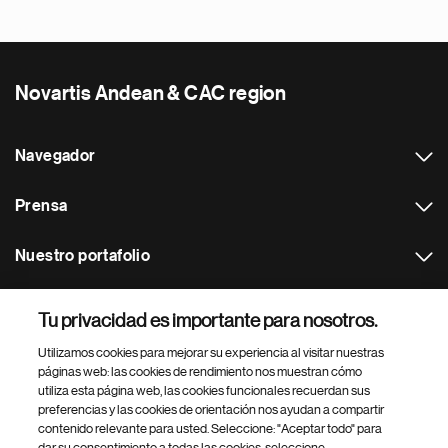
Novartis Andean & CAC region
Navegador
Prensa
Nuestro portafolio
Otras webs
Tu privacidad es importante para nosotros.
Utilizamos cookies para mejorar su experiencia al visitar nuestras
Footer Site Search
páginas web: las cookies de rendimiento nos muestran cómo
utiliza esta página web, las cookies funcionales recuerdan sus
preferencias y las cookies de orientación nos ayudan a compartir
contenido relevante para usted. Seleccione: "Aceptar todo" para
dar su consentimiento a todas las cookies, seleccione