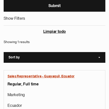
Show Filters
Limpiar todo
Showing 1 results
Sort by
Sort a
Sales Representative - Guayaquil, Ecuador
Regular, Full time
Marketing
Ecuador