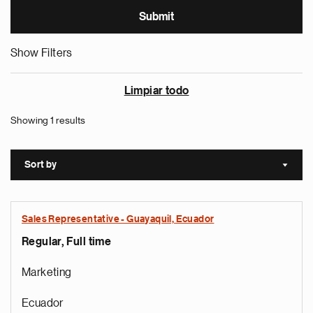
Show Filters
Limpiar todo
Showing 1 results
Sort by
Sort a
Sales Representative - Guayaquil, Ecuador
Regular, Full time
Marketing
Ecuador