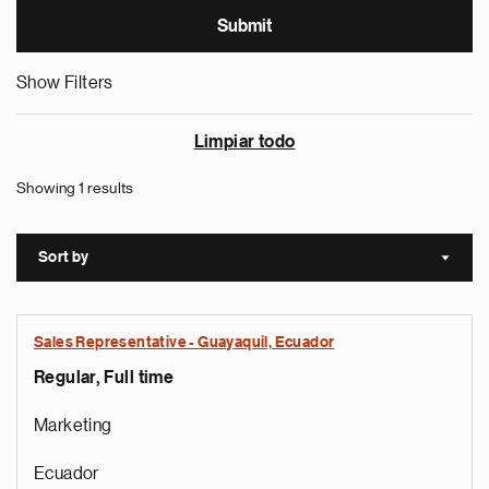
Show Filters
Limpiar todo
Showing 1 results
Sort by
Sort a
Sales Representative - Guayaquil, Ecuador
Regular, Full time
Marketing
Ecuador