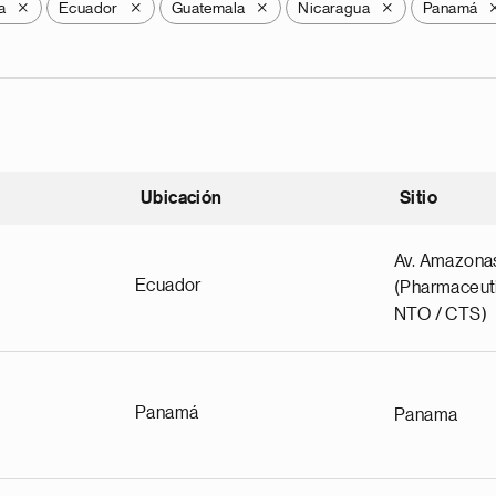
a
Ecuador
Guatemala
Nicaragua
Panamá
X
X
X
X
Ubicación
Sitio
scendente
Av. Amazona
Ecuador
(Pharmaceuti
NTO / CTS)
Panamá
Panama