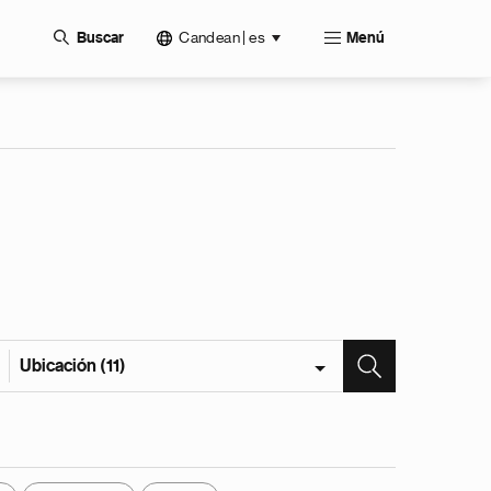
Candean | es
Buscar
Menú
Ubicación (11)