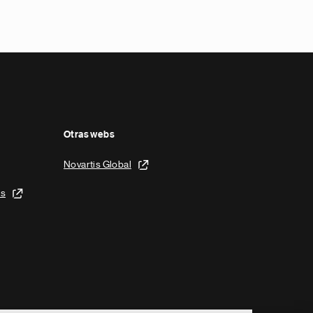
Otras webs
Novartis Global
is