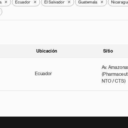
a
Ecuador
El Salvador
Guatemala
Nicaragu
X
X
X
X
Ubicación
Sitio
scendente
Av. Amazona
Ecuador
(Pharmaceuti
NTO / CTS)