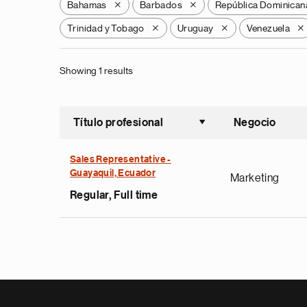
Bahamas
Barbados
República Dominican
X
X
Trinidad y Tobago
Uruguay
Venezuela
X
X
X
Showing 1 results
Título profesional
Negocio
Ordenar a
Sales Representative -
Guayaquil, Ecuador
Marketing
Regular, Full time