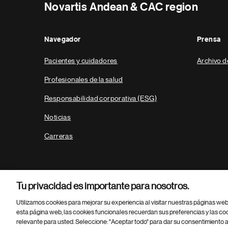
Novartis Andean & CAC region
Navegador
Prensa
Pacientes y cuidadores
Archivo d
Profesionales de la salud
Responsabilidad corporativa (ESG)
Noticias
Carreras
Tu privacidad es importante para nosotros.
Utilizamos cookies para mejorar su experiencia al visitar nuestras páginas we
esta página web, las cookies funcionales recuerdan sus preferencias y las co
relevante para usted. Seleccione: "Aceptar todo" para dar su consentimiento a
Parte
© 2026 Novartis AG