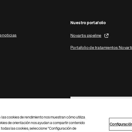
Nuestro portafolio
e noticias
Novartis pipeline
Portafolio de tratamientos Novart
Footer Site Search
b: las cookies de rendimiento nos muestran cómo utiliza
okies de orientación nos ayudan a compartir contenido
Configuració
 todas las cookies, seleccione "Configuración de