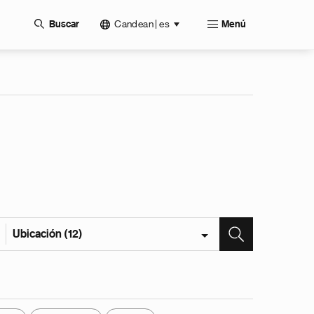
Candean | es
Buscar
Menú
Ubicación (12)