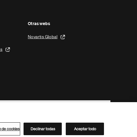
Otras webs
Novartis Global
is
n de cookies
Declinar todas
Aceptar todo
Directorio de Novartis