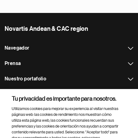
Novartis Andean & CAC region
Navegador
Prensa
Nuestro portafolio
Otras webs
Tu privacidad es importante para nosotros.
Utilizamos cookies para mejorar su experiencia al visitar nuestras
Footer Site Search
páginas web: las cookies de rendimiento nos muestran cómo
utiliza esta página web, las cookies funcionales recuerdan sus
preferencias y las cookies de orientación nos ayudan a compartir
contenido relevante para usted. Seleccione: "Aceptar todo" para
dar su consentimiento a todas las cookies, seleccione