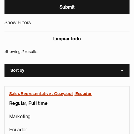
Show Filters
Limpiar todo
Showing 2 results
Sort by
Sort a
Sales Representative - Guayaquil, Ecuador
Regular, Full time
Marketing
Ecuador