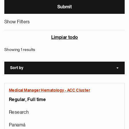
Show Filters
Limpiar todo
Showing 1 results
Sort by
Sort a
Medical Manager Hematology - ACC Cluster
Regular, Full time
Research
Panamá