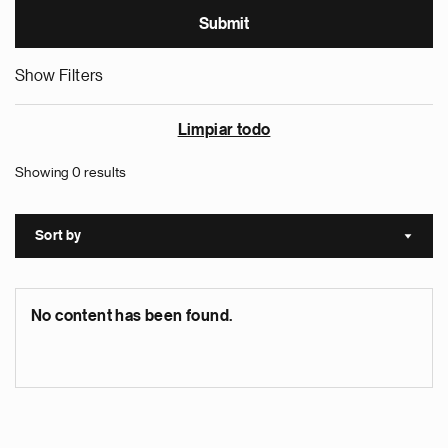
Show Filters
Limpiar todo
Showing 0 results
Sort by
Sort a
No content has been found.