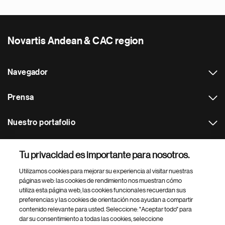
Novartis Andean & CAC region
Navegador
Prensa
Nuestro portafolio
Otras webs
Tu privacidad es importante para nosotros.
Utilizamos cookies para mejorar su experiencia al visitar nuestras
Footer Site Search
páginas web: las cookies de rendimiento nos muestran cómo
utiliza esta página web, las cookies funcionales recuerdan sus
preferencias y las cookies de orientación nos ayudan a compartir
contenido relevante para usted. Seleccione: "Aceptar todo" para
dar su consentimiento a todas las cookies, seleccione