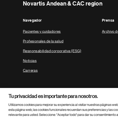
Novartis Andean & CAC region
Navegador
Prensa
Pacientes y cuidadores
Archivo d
Profesionales de la salud
Responsabilidad corporativa (ESG)
Noticias
Carreras
Tu privacidad es importante para nosotros.
Utilizamos cookies para mejorar su experiencia al visitar nuestras páginas we
esta página web, las cookies funcionales recuerdan sus preferencias y las co
relevante para usted. Seleccione: "Aceptar todo" para dar su consentimiento a
Parte
© 2026 Novartis AG