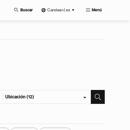
Candean | es
Buscar
Menú
Ubicación (12)