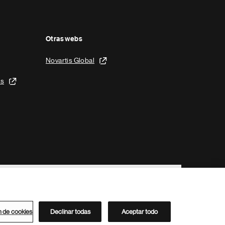
Otras webs
Novartis Global
is
n de cookies
Declinar todas
Aceptar todo
Directorio de Novartis