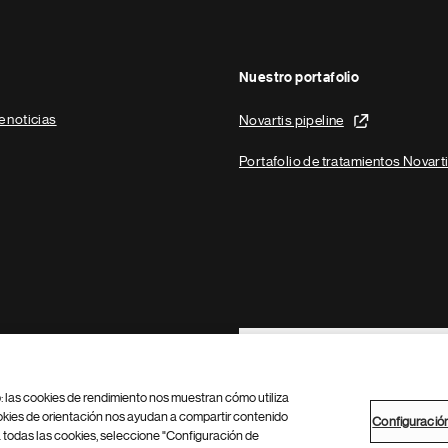
Nuestro portafolio
e noticias
Novartis pipeline
Portafolio de tratamientos Novart
Footer Site Search
b: las cookies de rendimiento nos muestran cómo utiliza
okies de orientación nos ayudan a compartir contenido
Configuració
 todas las cookies, seleccione "Configuración de