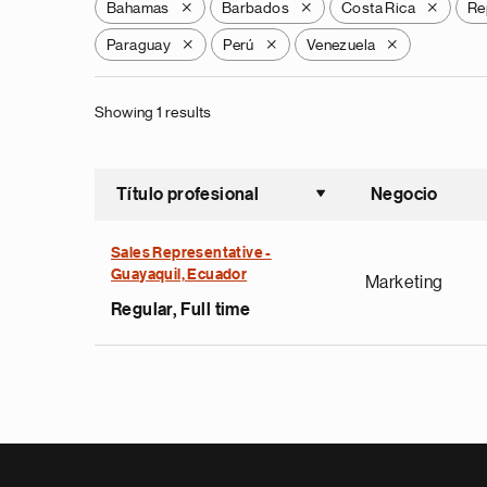
Bahamas
Barbados
Costa Rica
Re
X
X
X
Paraguay
Perú
Venezuela
X
X
X
Showing 1 results
Título profesional
Negocio
Ordenar a
Sales Representative -
Guayaquil, Ecuador
Marketing
Regular, Full time