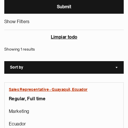
Show Filters
Limpiar todo
Showing 1 results
Sort by
Sort a
Sales Representative - Guayaquil, Ecuador
Regular, Full time
Marketing
Ecuador