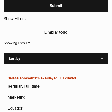
Show Filters
Limpiar todo
Showing 1 results
Sort by
Sort a
Sales Representative - Guayaquil, Ecuador
Regular, Full time
Marketing
Ecuador