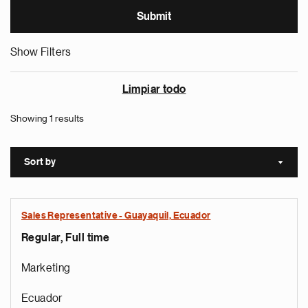
Show Filters
Limpiar todo
Showing 1 results
Sort by
Sort a
Sales Representative - Guayaquil, Ecuador
Regular, Full time
Marketing
Ecuador