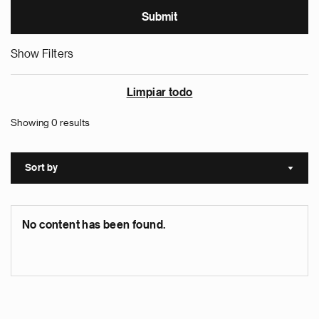
Show Filters
Limpiar todo
Showing 0 results
Sort by
Sort a
No content has been found.