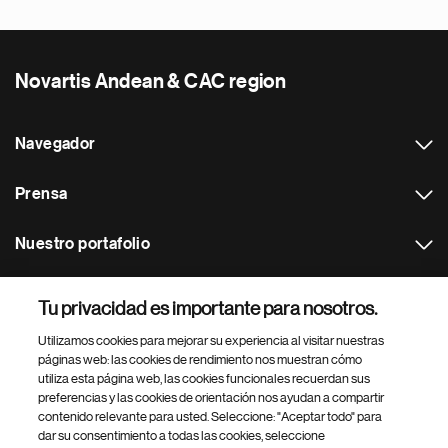
Novartis Andean & CAC region
Navegador
Prensa
Nuestro portafolio
Otras webs
Tu privacidad es importante para nosotros.
Utilizamos cookies para mejorar su experiencia al visitar nuestras
Footer Site Search
páginas web: las cookies de rendimiento nos muestran cómo
utiliza esta página web, las cookies funcionales recuerdan sus
preferencias y las cookies de orientación nos ayudan a compartir
contenido relevante para usted. Seleccione: "Aceptar todo" para
dar su consentimiento a todas las cookies, seleccione