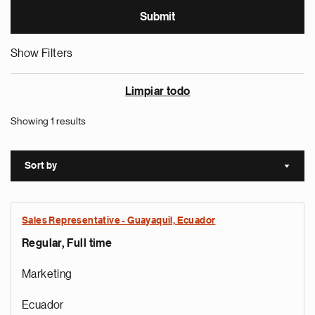
Show Filters
Limpiar todo
Showing 1 results
Sort by
Sort a
Sales Representative - Guayaquil, Ecuador
Regular, Full time
Marketing
Ecuador