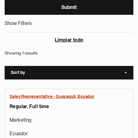
Show Filters
Limpiar todo
Showing 1 results
Sort by
Sort a
Sales Representative - Guayaquil, Ecuador
Regular, Full time
Marketing
Ecuador