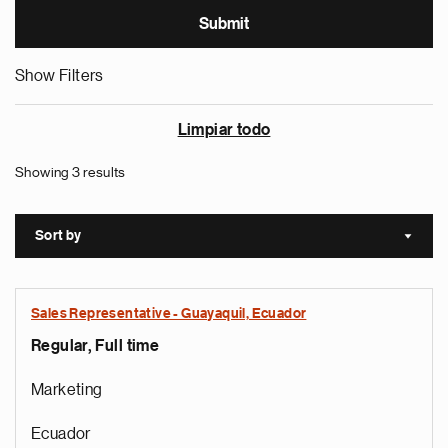
Show Filters
Limpiar todo
Showing 3 results
Sort by
Sort a
Sales Representative - Guayaquil, Ecuador
Regular, Full time
Marketing
Ecuador