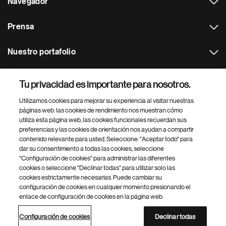
Navegador
Prensa
Nuestro portafolio
Otras webs
Tu privacidad es importante para nosotros.
Utilizamos cookies para mejorar su experiencia al visitar nuestras
Footer Site Search
páginas web: las cookies de rendimiento nos muestran cómo
utiliza esta página web, las cookies funcionales recuerdan sus
preferencias y las cookies de orientación nos ayudan a compartir
contenido relevante para usted. Seleccione: "Aceptar todo" para
dar su consentimiento a todas las cookies, seleccione
"Configuración de cookies" para administrar las diferentes
cookies o seleccione "Declinar todas" para utilizar solo las
cookies estrictamente necesarias. Puede cambiar su
Parte
© 2026 Novartis AG
configuración de cookies en cualquier momento presionando el
inferior
enlace de configuración de cookies en la página web.
Política de privacidad
Términos de uso
Accesibilidad
del
Configuración de cookies
Mapa del sitio
pie
Configuración de cookies
Declinar todas
de