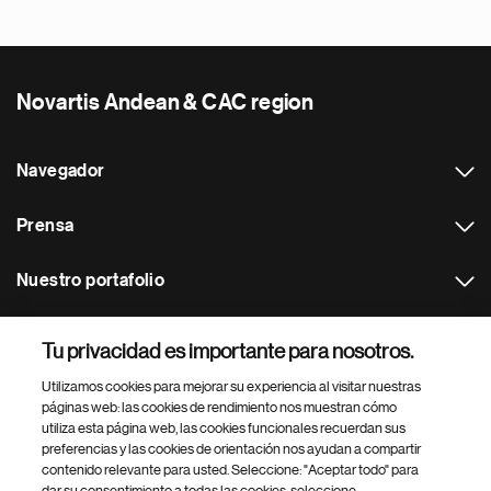
Novartis Andean & CAC region
Navegador
Prensa
Nuestro portafolio
Otras webs
Tu privacidad es importante para nosotros.
Utilizamos cookies para mejorar su experiencia al visitar nuestras
Footer Site Search
páginas web: las cookies de rendimiento nos muestran cómo
utiliza esta página web, las cookies funcionales recuerdan sus
preferencias y las cookies de orientación nos ayudan a compartir
contenido relevante para usted. Seleccione: "Aceptar todo" para
dar su consentimiento a todas las cookies, seleccione