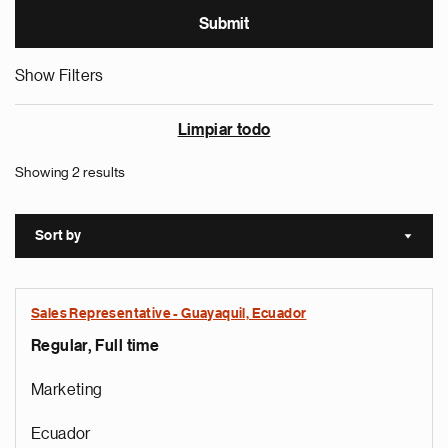
Show Filters
Limpiar todo
Showing 2 results
Sort by
Sort a
Sales Representative - Guayaquil, Ecuador
Regular, Full time
Marketing
Ecuador