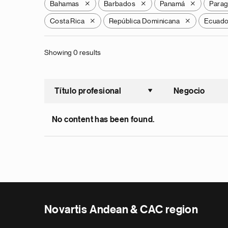
Bahamas
Barbados
Panamá
Para
X
X
X
Costa Rica
República Dominicana
Ecuado
X
X
Showing 0 results
Título profesional
Negocio
Ordenar a
No content has been found.
Novartis Andean & CAC region