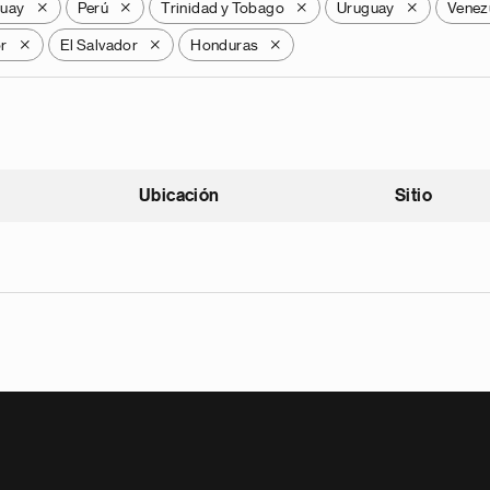
guay
Perú
Trinidad y Tobago
Uruguay
Venez
X
X
X
X
r
El Salvador
Honduras
X
X
X
Ubicación
Sitio
scendente