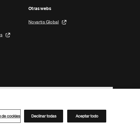
Otras webs
Novartis Global
is
n de cookies
Declinar todas
Aceptar todo
Directorio de Novartis
Este sitio está dirigido al público del clúster ACC