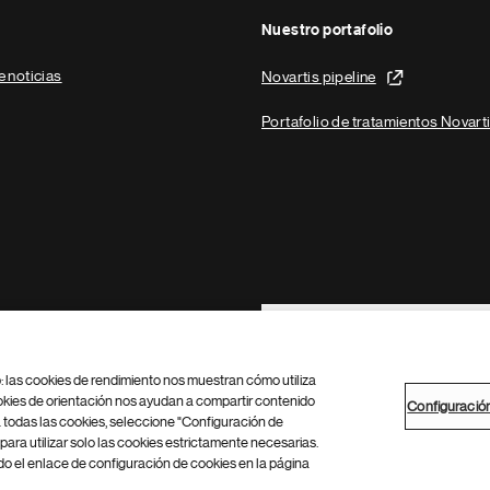
Nuestro portafolio
e noticias
Novartis pipeline
Portafolio de tratamientos Novart
Footer Site Search
b: las cookies de rendimiento nos muestran cómo utiliza
okies de orientación nos ayudan a compartir contenido
Configuració
 todas las cookies, seleccione "Configuración de
para utilizar solo las cookies estrictamente necesarias.
Configuración de cookies
Mapa del sitio
 el enlace de configuración de cookies en la página