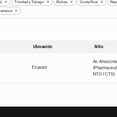
rú
Trinidad y Tobago
Bolivia
Costa Rica
Rep
X
X
X
X
Jamaica
X
Ubicación
Sitio
scendente
Av. Amazona
Ecuador
(Pharmaceuti
NTO / CTS)