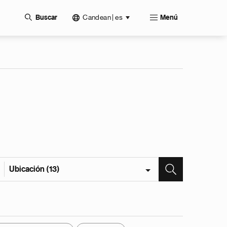
Candean | es
Buscar
Menú
Ubicación (13)