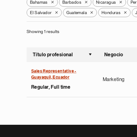
Bahamas
Barbados
Nicaragua
Pe
X
X
X
El Salvador
Guatemala
Honduras
X
X
X
Showing 1 results
Título profesional
Negocio
Ordenar a
Sales Representative -
Guayaquil, Ecuador
Marketing
Regular, Full time