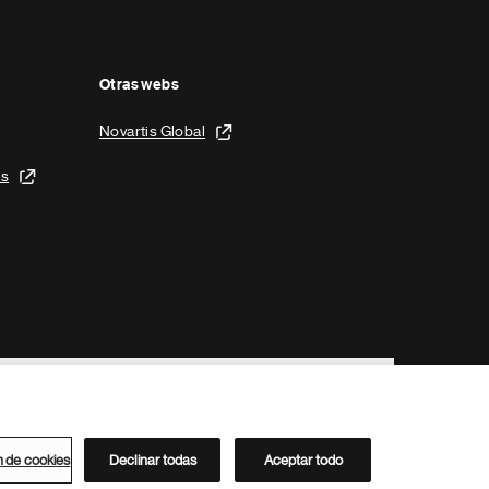
Otras webs
Novartis Global
is
n de cookies
Declinar todas
Aceptar todo
Directorio de Novartis