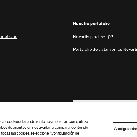
Nuestro portafolio
e noticias
Novartis pipeline
Portafolio de tratamientos Novart
Footer Site Search
b: las cookies de rendimiento nos muestran cómo utiliza
okies de orientación nos ayudan a compartir contenido
Configuració
 todas las cookies, seleccione "Configuración de