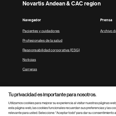
Novartis Andean & CAC region
Navegador
Prensa
Pacientes y cuidadores
Archivo d
Profesionales de la salud
Responsabilidad corporativa (ESG)
Noticias
Carreras
Tu privacidad es importante para nosotros.
Utilizamos cookies para mejorar su experiencia al visitar nuestras páginas we
esta página web, las cookies funcionales recuerdan sus preferencias y las co
relevante para usted. Seleccione: "Aceptar todo" para dar su consentimiento a
Parte
© 2026 Novartis AG