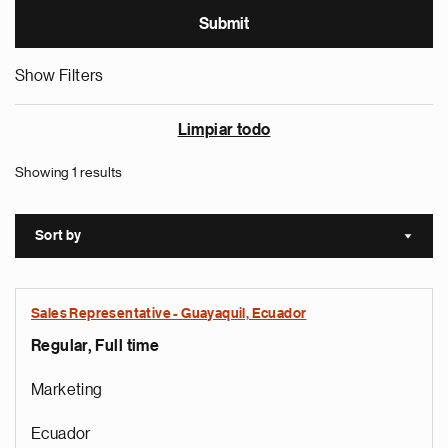
Show Filters
Limpiar todo
Showing 1 results
Sort by
Sort a
Sales Representative - Guayaquil, Ecuador
Regular, Full time
Marketing
Ecuador