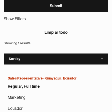
Show Filters
Limpiar todo
Showing 1 results
Sort by
Sort a
Sales Representative - Guayaquil, Ecuador
Regular, Full time
Marketing
Ecuador