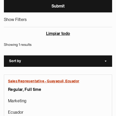
Show Filters
Limpiar todo
Showing 1 results
Sort by
Sort a
Sales Representative - Guayaquil, Ecuador
Regular, Full time
Marketing
Ecuador