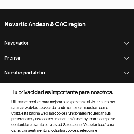
Novartis Andean & CAC region
Navegador
Prensa
Nuestro portafolio
Otras webs
Tu privacidad es importante para nosotros.
Utilizamos cookies para mejorar su experiencia al visitar nuestras
Footer Site Search
páginas web: las cookies de rendimiento nos muestran cómo
utiliza esta página web, las cookies funcionales recuerdan sus
preferencias y las cookies de orientación nos ayudan a compartir
contenido relevante para usted. Seleccione: "Aceptar todo" para
dar su consentimiento a todas las cookies, seleccione