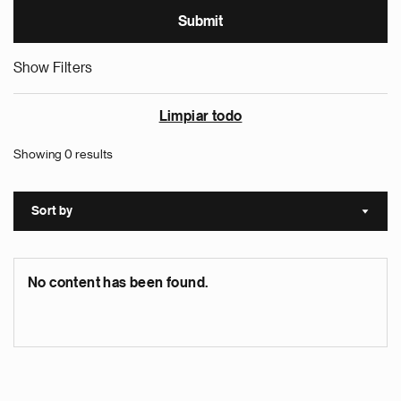
Show Filters
Limpiar todo
Showing 0 results
Sort by
Sort a
No content has been found.