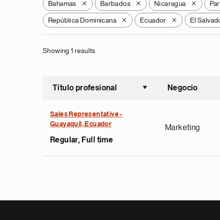
Bahamas
Barbados
Nicaragua
Pa
X
X
X
República Dominicana
Ecuador
El Salvad
X
X
Showing 1 results
Título profesional
Negocio
Ordenar a
Sales Representative -
Guayaquil, Ecuador
Marketing
Regular, Full time