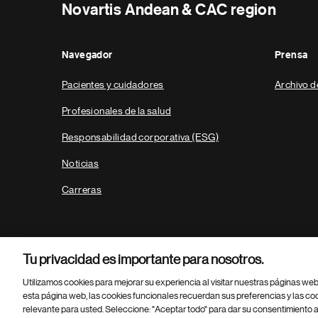
Novartis Andean & CAC region
Navegador
Prensa
Pacientes y cuidadores
Archivo d
Profesionales de la salud
Responsabilidad corporativa (ESG)
Noticias
Carreras
Tu privacidad es importante para nosotros.
Utilizamos cookies para mejorar su experiencia al visitar nuestras páginas we
esta página web, las cookies funcionales recuerdan sus preferencias y las co
relevante para usted. Seleccione: "Aceptar todo" para dar su consentimiento a
Parte
© 2026 Novartis AG