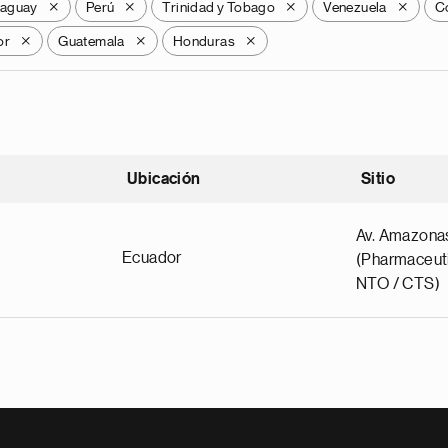
raguay
Perú
Trinidad y Tobago
Venezuela
C
X
X
X
X
or
Guatemala
Honduras
X
X
X
Ubicación
Sitio
scendente
Av. Amazona
Ecuador
(Pharmaceuti
NTO / CTS)