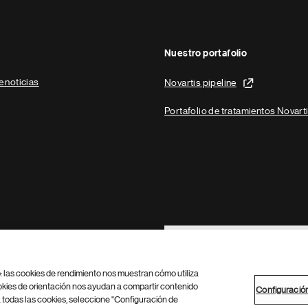
Nuestro portafolio
e noticias
Novartis pipeline
Portafolio de tratamientos Novart
Footer Site Search
b: las cookies de rendimiento nos muestran cómo utiliza
okies de orientación nos ayudan a compartir contenido
Configuració
 todas las cookies, seleccione "Configuración de