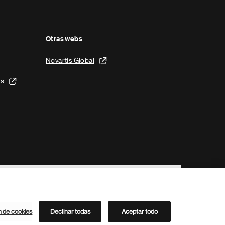
Otras webs
Novartis Global
is
n de cookies
Declinar todas
Aceptar todo
Directorio de Novartis