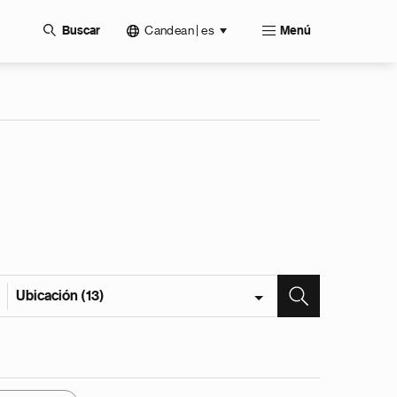
Candean | es
Buscar
Menú
Ubicación (13)