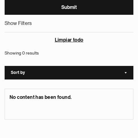
Show Filters
Limpiar todo
Showing 0 results
Sort by
Sort a
No content has been found.