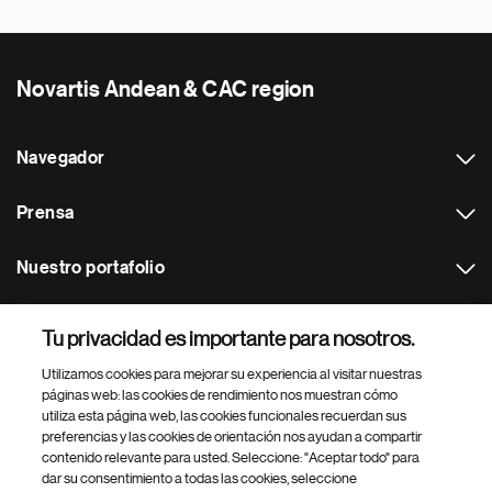
Novartis Andean & CAC region
Navegador
Prensa
Nuestro portafolio
Otras webs
Tu privacidad es importante para nosotros.
Utilizamos cookies para mejorar su experiencia al visitar nuestras
Footer Site Search
páginas web: las cookies de rendimiento nos muestran cómo
utiliza esta página web, las cookies funcionales recuerdan sus
preferencias y las cookies de orientación nos ayudan a compartir
contenido relevante para usted. Seleccione: "Aceptar todo" para
dar su consentimiento a todas las cookies, seleccione