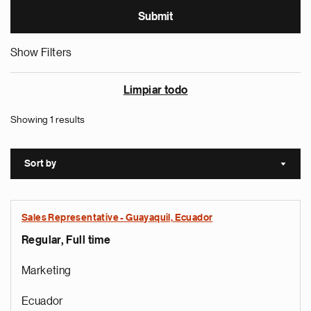
Show Filters
Limpiar todo
Showing 1 results
Sort by
Sort a
Sales Representative - Guayaquil, Ecuador
Regular, Full time
Marketing
Ecuador