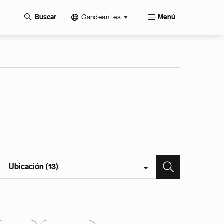
Candean | es
Buscar
Menú
Ubicación (13)