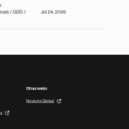
s
cals / GDD /
Jul 24, 2026
Otras webs
Novartis Global
is