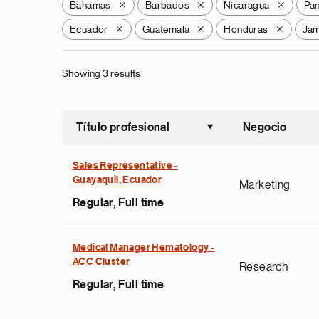
Bahamas
Barbados
Nicaragua
Pa
X
X
X
Ecuador
Guatemala
Honduras
Jam
X
X
X
Showing 3 results
Título profesional
Negocio
Ordenar a
Sales Representative -
Guayaquil, Ecuador
Marketing
Regular, Full time
Medical Manager Hematology -
ACC Cluster
Research
Regular, Full time