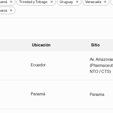
namá
Trinidad y Tobago
Uruguay
Venezuela
X
X
X
X
aica
X
Ubicación
Sitio
scendente
Av. Amazona
Ecuador
(Pharmaceuti
NTO / CTS)
Panamá
Panama