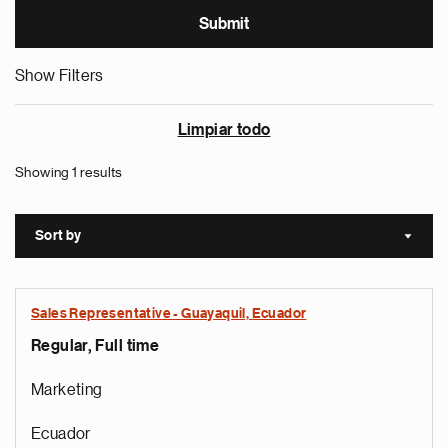
Show Filters
Limpiar todo
Showing 1 results
Sort by
Sort a
Sales Representative - Guayaquil, Ecuador
Regular, Full time
Marketing
Ecuador