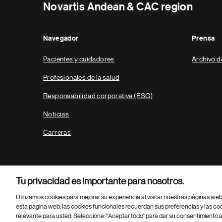
Novartis Andean & CAC region
Navegador
Prensa
Pacientes y cuidadores
Archivo d
Profesionales de la salud
Responsabilidad corporativa (ESG)
Noticias
Carreras
Tu privacidad es importante para nosotros.
Utilizamos cookies para mejorar su experiencia al visitar nuestras páginas we
esta página web, las cookies funcionales recuerdan sus preferencias y las co
relevante para usted. Seleccione: "Aceptar todo" para dar su consentimiento a
Parte
© 2026 Novartis AG