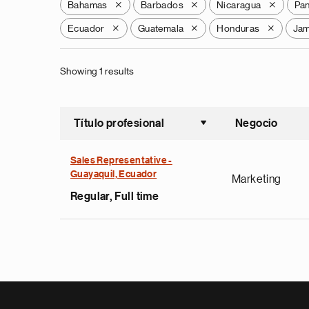
Bahamas
Barbados
Nicaragua
Pa
X
X
X
Ecuador
Guatemala
Honduras
Jam
X
X
X
Showing 1 results
Título profesional
Negocio
Ordenar a
Sales Representative -
Guayaquil, Ecuador
Marketing
Regular, Full time