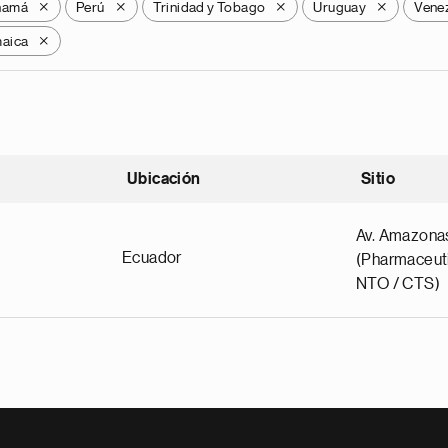
namá
Perú
Trinidad y Tobago
Uruguay
Vene
X
X
X
X
aica
X
Ubicación
Sitio
scendente
Av. Amazona
Ecuador
(Pharmaceuti
NTO / CTS)