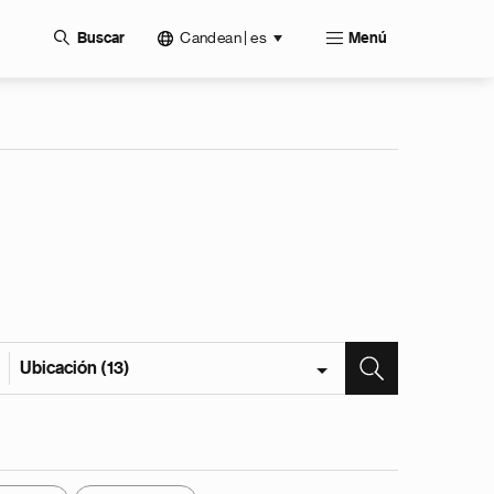
Candean | es
Buscar
Menú
Ubicación (13)