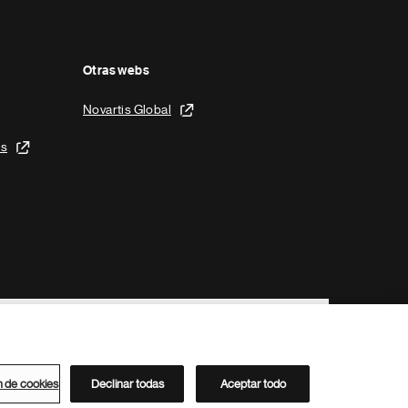
Otras webs
Novartis Global
is
n de cookies
Declinar todas
Aceptar todo
Directorio de Novartis