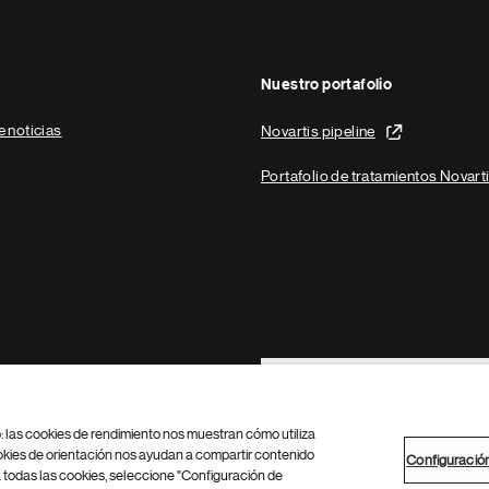
Nuestro portafolio
e noticias
Novartis pipeline
Portafolio de tratamientos Novart
Footer Site Search
b: las cookies de rendimiento nos muestran cómo utiliza
okies de orientación nos ayudan a compartir contenido
Configuració
 todas las cookies, seleccione "Configuración de