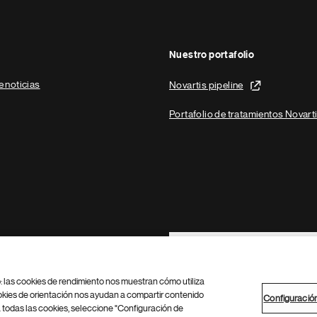
Nuestro portafolio
e noticias
Novartis pipeline
Portafolio de tratamientos Novart
Footer Site Search
b: las cookies de rendimiento nos muestran cómo utiliza
okies de orientación nos ayudan a compartir contenido
Configuració
 todas las cookies, seleccione "Configuración de