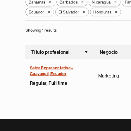
Bahamas
Barbados
Nicaragua
Pa
X
X
X
Ecuador
El Salvador
Honduras
X
X
X
Showing 1 results
Título profesional
Negocio
Ordenar a
Sales Representative -
Guayaquil, Ecuador
Marketing
Regular, Full time