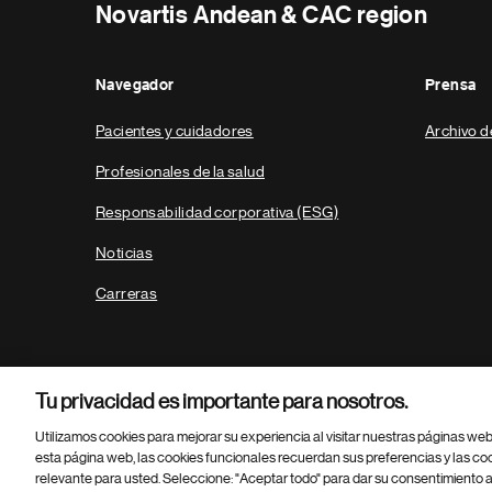
Novartis Andean & CAC region
Navegador
Prensa
Pacientes y cuidadores
Archivo d
Profesionales de la salud
Responsabilidad corporativa (ESG)
Noticias
Carreras
Tu privacidad es importante para nosotros.
Utilizamos cookies para mejorar su experiencia al visitar nuestras páginas we
esta página web, las cookies funcionales recuerdan sus preferencias y las co
relevante para usted. Seleccione: "Aceptar todo" para dar su consentimiento a
Parte
© 2026 Novartis AG