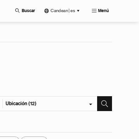
Candean | es
Buscar
Menú
Ubicación (12)