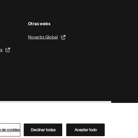
Otras webs
Novartis Global
is
n de cookies
Declinar todas
Aceptar todo
Directorio de Novartis