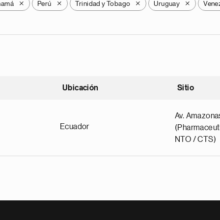
namá
Perú
Trinidad y Tobago
Uruguay
Vene
X
X
X
X
Ubicación
Sitio
scendente
Av. Amazona
Ecuador
(Pharmaceuti
NTO / CTS)