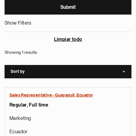
Show Filters
Limpiar todo
Showing 1 results
Sort by
Sort a
Sales Representative - Guayaquil, Ecuador
Regular, Full time
Marketing
Ecuador