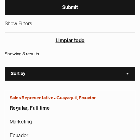
Show Filters
Limpiar todo
Showing 3 results
Sort by
Sort a
Sales Representative - Guayaquil, Ecuador
Regular, Full time
Marketing
Ecuador