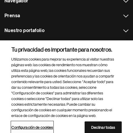
Navegador
Prensa
Nuestro portafolio
Otras webs
Tu privacidad es importante para nosotros.
Utilizamos cookies para mejorar su experiencia al visitar nuestras
Footer Site Search
páginas web: las cookies de rendimiento nos muestran cómo
utiliza esta página web, las cookies funcionales recuerdan sus
preferencias y las cookies de orientación nos ayudan a compartir
contenido relevante para usted. Seleccione: "Aceptar todo" para
dar su consentimiento a todas las cookies, seleccione
"Configuración de cookies" para administrar las diferentes
cookies o seleccione "Declinar todas" para utilizar solo las
cookies estrictamente necesarias. Puede cambiar su
Parte
© 2026 Novartis AG
configuración de cookies en cualquier momento presionando el
inferior
enlace de configuración de cookies en la página web.
Política de privacidad
Términos de uso
Accesibilidad
del
Configuración de cookies
Mapa del sitio
pie
Configuración de cookies
Declinar todas
de