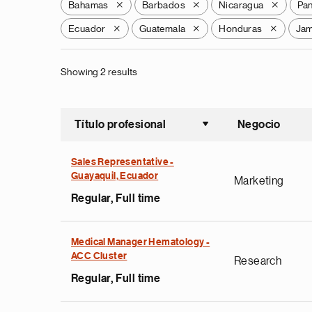
Bahamas
Barbados
Nicaragua
Pa
X
X
X
Ecuador
Guatemala
Honduras
Jam
X
X
X
Showing 2 results
Título profesional
Negocio
Ordenar a
Sales Representative -
Guayaquil, Ecuador
Marketing
Regular, Full time
Medical Manager Hematology -
ACC Cluster
Research
Regular, Full time