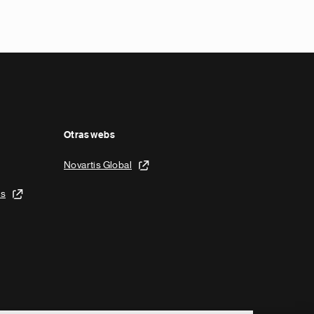
Otras webs
Novartis Global
is