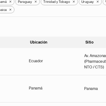
namá
Paraguay
Trinidad y Tobago
Uruguay
X
X
X
X
aica
X
Ubicación
Sitio
scendente
Av. Amazona
Ecuador
(Pharmaceuti
NTO / CTS)
Panamá
Panama