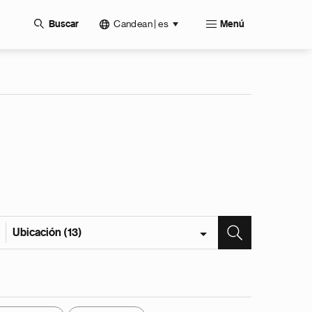
Candean | es
Buscar
Menú
Ubicación (13)