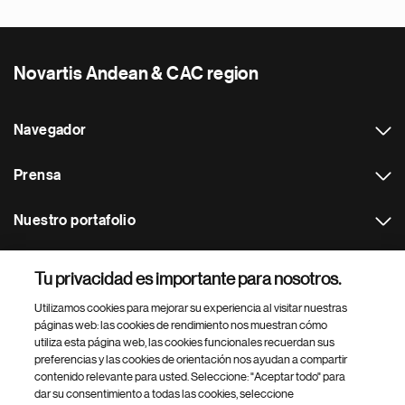
Novartis Andean & CAC region
Navegador
Prensa
Nuestro portafolio
Otras webs
Tu privacidad es importante para nosotros.
Utilizamos cookies para mejorar su experiencia al visitar nuestras
Footer Site Search
páginas web: las cookies de rendimiento nos muestran cómo
utiliza esta página web, las cookies funcionales recuerdan sus
preferencias y las cookies de orientación nos ayudan a compartir
contenido relevante para usted. Seleccione: "Aceptar todo" para
dar su consentimiento a todas las cookies, seleccione