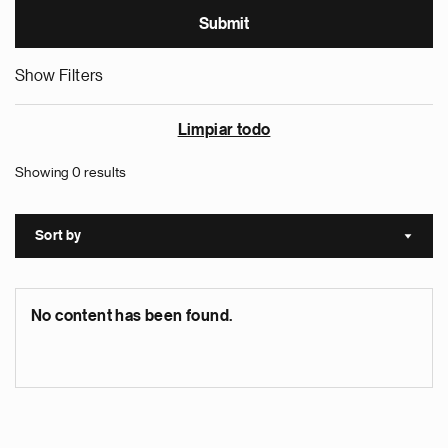
Show Filters
Limpiar todo
Showing 0 results
Sort by
Sort a
No content has been found.