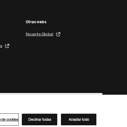
Otras webs
Novartis Global
is
n de cookies
Declinar todas
Aceptar todo
Directorio de Novartis