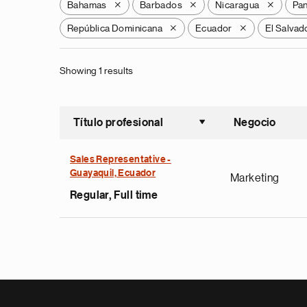
Bahamas
Barbados
Nicaragua
Pa
X
X
X
República Dominicana
Ecuador
El Salvad
X
X
Showing 1 results
Título profesional
Negocio
Ordenar a
Sales Representative -
Guayaquil, Ecuador
Marketing
Regular, Full time