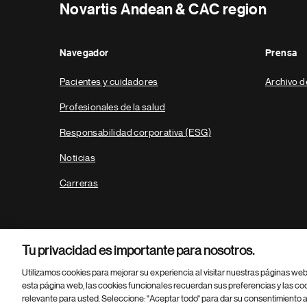
Novartis Andean & CAC region
Navegador
Prensa
Pacientes y cuidadores
Archivo d
Profesionales de la salud
Responsabilidad corporativa (ESG)
Noticias
Carreras
Tu privacidad es importante para nosotros.
Utilizamos cookies para mejorar su experiencia al visitar nuestras páginas we
esta página web, las cookies funcionales recuerdan sus preferencias y las co
relevante para usted. Seleccione: "Aceptar todo" para dar su consentimiento a
Parte
© 2026 Novartis AG