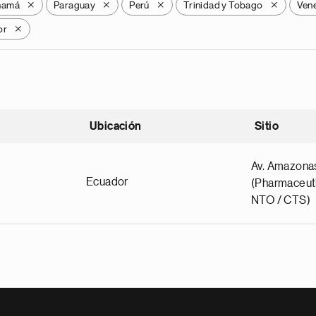
namá
Paraguay
Perú
Trinidad y Tobago
Ven
X
X
X
X
or
X
Ubicación
Sitio
scendente
Av. Amazona
Ecuador
(Pharmaceuti
NTO / CTS)