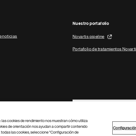
Nuestro portafolio
e noticias
Novartis pipeline
Portafolio de tratamientos Novart
Footer Site Search
b: las cookies de rendimiento nos muestran cómo utiliza
okies de orientación nos ayudan a compartir contenido
Configuració
 todas las cookies, seleccione "Configuración de