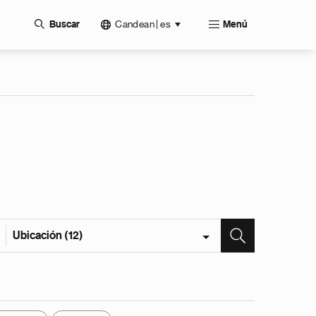
Candean | es
Buscar
Menú
Ubicación (12)