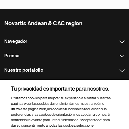
Novartis Andean & CAC region
Navegador
Prensa
Nuestro portafolio
Otras webs
Tu privacidad es importante para nosotros.
Utilizamos cookies para mejorar su experiencia al visitar nuestras
Footer Site Search
páginas web: las cookies de rendimiento nos muestran cómo
utiliza esta página web, las cookies funcionales recuerdan sus
preferencias y las cookies de orientación nos ayudan a compartir
contenido relevante para usted. Seleccione: "Aceptar todo" para
dar su consentimiento a todas las cookies, seleccione