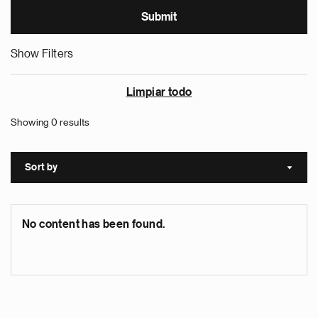
Show Filters
Limpiar todo
Showing 0 results
Sort by
Sort a
No content has been found.