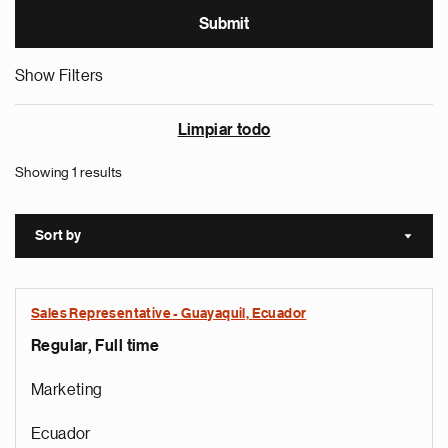
Show Filters
Limpiar todo
Showing 1 results
Sort by
Sort a
Sales Representative - Guayaquil, Ecuador
Regular, Full time
Marketing
Ecuador