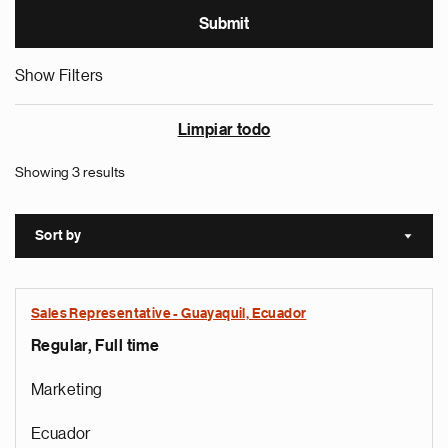
Show Filters
Limpiar todo
Showing 3 results
Sort by
Sort a
Sales Representative - Guayaquil, Ecuador
Regular, Full time
Marketing
Ecuador