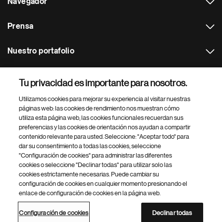
Navegador
Prensa
Nuestro portafolio
Otras webs
Tu privacidad es importante para nosotros.
Utilizamos cookies para mejorar su experiencia al visitar nuestras
Footer Site Search
páginas web: las cookies de rendimiento nos muestran cómo
utiliza esta página web, las cookies funcionales recuerdan sus
preferencias y las cookies de orientación nos ayudan a compartir
contenido relevante para usted. Seleccione: "Aceptar todo" para
dar su consentimiento a todas las cookies, seleccione
"Configuración de cookies" para administrar las diferentes
cookies o seleccione "Declinar todas" para utilizar solo las
cookies estrictamente necesarias. Puede cambiar su
Parte
© 2026 Novartis AG
configuración de cookies en cualquier momento presionando el
inferior
enlace de configuración de cookies en la página web.
Política de privacidad
Términos de uso
Accesibilidad
del
Configuración de cookies
Mapa del sitio
pie
Configuración de cookies
Declinar todas
de